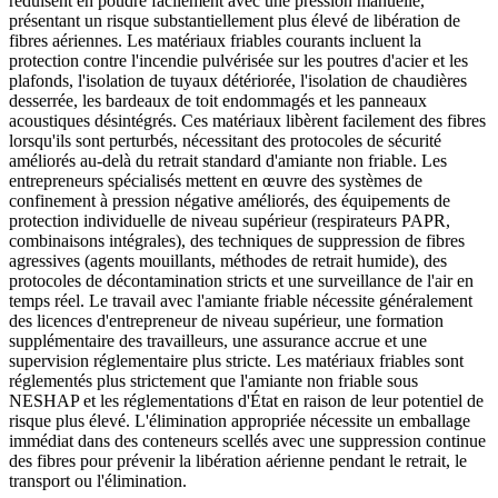
réduisent en poudre facilement avec une pression manuelle,
présentant un risque substantiellement plus élevé de libération de
fibres aériennes. Les matériaux friables courants incluent la
protection contre l'incendie pulvérisée sur les poutres d'acier et les
plafonds, l'isolation de tuyaux détériorée, l'isolation de chaudières
desserrée, les bardeaux de toit endommagés et les panneaux
acoustiques désintégrés. Ces matériaux libèrent facilement des fibres
lorsqu'ils sont perturbés, nécessitant des protocoles de sécurité
améliorés au-delà du retrait standard d'amiante non friable. Les
entrepreneurs spécialisés mettent en œuvre des systèmes de
confinement à pression négative améliorés, des équipements de
protection individuelle de niveau supérieur (respirateurs PAPR,
combinaisons intégrales), des techniques de suppression de fibres
agressives (agents mouillants, méthodes de retrait humide), des
protocoles de décontamination stricts et une surveillance de l'air en
temps réel. Le travail avec l'amiante friable nécessite généralement
des licences d'entrepreneur de niveau supérieur, une formation
supplémentaire des travailleurs, une assurance accrue et une
supervision réglementaire plus stricte. Les matériaux friables sont
réglementés plus strictement que l'amiante non friable sous
NESHAP et les réglementations d'État en raison de leur potentiel de
risque plus élevé. L'élimination appropriée nécessite un emballage
immédiat dans des conteneurs scellés avec une suppression continue
des fibres pour prévenir la libération aérienne pendant le retrait, le
transport ou l'élimination.