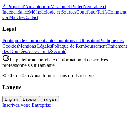
À Propos d'Amianto.info
Mission et Portée
Neutralité et
Indépendance
Méthodologie et Sources
Contribuer
Tarifs
Comment
Ça Marche
Contact
Légal
Politique de Confidentialité
Conditions d'Utilisation
Politique des
Cookies
Mentions Légales
Politique de Remboursement
Traitement
des Données
Accessibilité
Sécurité
La plateforme mondiale d'information et de services
professionnels sur l'amiante.
© 2025–2026 Amianto.info. Tous droits réservés.
Langue
English
Español
Français
Inscrivez votre Entreprise