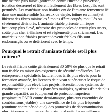
une matrice plus faible (protection contre l'incendie pulvérisée,
isolation desserrée) et libèrent facilement des fibres lorsqu'ils sont
perturbés. Les matériaux non friables ont de l'amiante fermement lié
dans une matrice solide (carreaux de vinyle, toiture en ciment) et
libèrent des fibres minimales à moins d'être coupés, mouillés ou
sévèrement détériorés. L'amiante friable présente un risque
beaucoup plus élevé, nécessite des protocoles de retrait plus stricts,
coûte plus cher à éliminer et est réglementé plus strictement. Les
matériaux non friables peuvent devenir friables s'ils sont
endommagés ou se détériorent avec le temps.
Pourquoi le retrait d'amiante friable est-il plus
coûteux?
Le retrait friable coûte généralement 30-50% de plus que le retrait
non friable en raison des exigences de sécurité améliorées. Les
entrepreneurs spécialisés facturent des tarifs plus élevés pour la
formation avancée, les licences de niveau supérieur et le risque de
responsabilité plus élevé. Les projets nécessitent des systèmes de
confinement plus étendus (barrières multiples, systèmes d'air de plus
grande capacité), un équipement de protection supérieur
(respirateurs PAPR contre demi-masque, plusieurs ensembles de
combinaisons jetables), une surveillance de l'air plus fréquente
(continue contre périodique), des protocoles de décontamination
plus rigoureux et un temps de projet prolongé. La surveillance