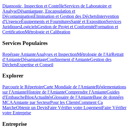
Diagnostic, Inspection et Contrôle
Services de Laboratoire et
Analyse
Désamiantage, Encapsulation et
Décontamination
Élimination et Gestion des Déchets
Intervention
d'Urgence
Équipements et Fournitures
Santé et Exposition
Services
Juridiques
Logiciels
Gestion de Projet et Conformité
Formation et
Certification
Métrologie et Calibration
Services Populaires
Repérage Amiante
Analyses et Inspection
Métrologie de l'Air
Retrait
d'Amiante
Désamiantage
Confinement d'Amiante
Gestion des
Déchets
Expertise et Conseil
Explorer
Parcourir le Répertoire
Carte Mondiale de l'Amiante
Réglementations
sur l'Amiante
Histoire de l'Amiante
Comprendre l'Amiante
Guides
d'Embauche
Blog
Actualités
Glossaire de l'Amiante
Base de données
MCA
Amiante par Secteur
Pour les Clients
Comment Ça
Marche
Obtenir un Devis
Faire Vérifier votre Logement
Faire Vérifier
votre Entreprise
Entreprise