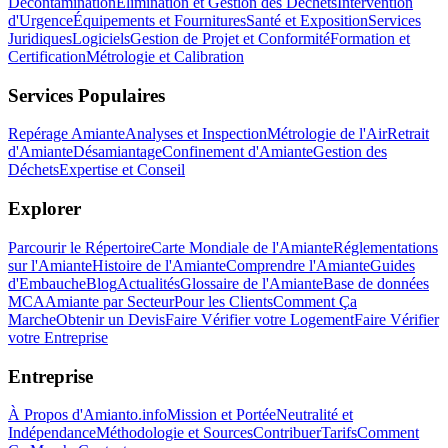
Décontamination
Élimination et Gestion des Déchets
Intervention
d'Urgence
Équipements et Fournitures
Santé et Exposition
Services
Juridiques
Logiciels
Gestion de Projet et Conformité
Formation et
Certification
Métrologie et Calibration
Services Populaires
Repérage Amiante
Analyses et Inspection
Métrologie de l'Air
Retrait
d'Amiante
Désamiantage
Confinement d'Amiante
Gestion des
Déchets
Expertise et Conseil
Explorer
Parcourir le Répertoire
Carte Mondiale de l'Amiante
Réglementations
sur l'Amiante
Histoire de l'Amiante
Comprendre l'Amiante
Guides
d'Embauche
Blog
Actualités
Glossaire de l'Amiante
Base de données
MCA
Amiante par Secteur
Pour les Clients
Comment Ça
Marche
Obtenir un Devis
Faire Vérifier votre Logement
Faire Vérifier
votre Entreprise
Entreprise
À Propos d'Amianto.info
Mission et Portée
Neutralité et
Indépendance
Méthodologie et Sources
Contribuer
Tarifs
Comment