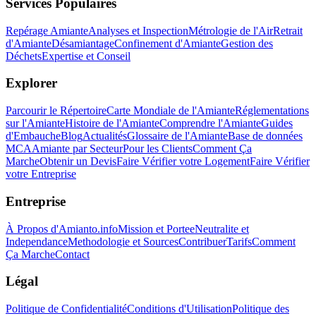
Services Populaires
Repérage Amiante
Analyses et Inspection
Métrologie de l'Air
Retrait
d'Amiante
Désamiantage
Confinement d'Amiante
Gestion des
Déchets
Expertise et Conseil
Explorer
Parcourir le Répertoire
Carte Mondiale de l'Amiante
Réglementations
sur l'Amiante
Histoire de l'Amiante
Comprendre l'Amiante
Guides
d'Embauche
Blog
Actualités
Glossaire de l'Amiante
Base de données
MCA
Amiante par Secteur
Pour les Clients
Comment Ça
Marche
Obtenir un Devis
Faire Vérifier votre Logement
Faire Vérifier
votre Entreprise
Entreprise
À Propos d'Amianto.info
Mission et Portee
Neutralite et
Independance
Methodologie et Sources
Contribuer
Tarifs
Comment
Ça Marche
Contact
Légal
Politique de Confidentialité
Conditions d'Utilisation
Politique des