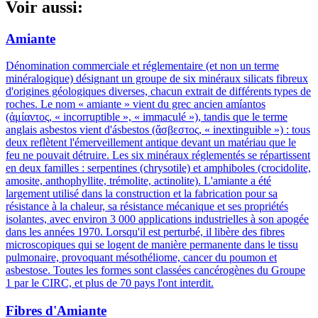
Voir aussi:
Amiante
Dénomination commerciale et réglementaire (et non un terme
minéralogique) désignant un groupe de six minéraux silicats fibreux
d'origines géologiques diverses, chacun extrait de différents types de
roches. Le nom « amiante » vient du grec ancien amíantos
(ἀμίαντος, « incorruptible », « immaculé »), tandis que le terme
anglais asbestos vient d'ásbestos (ἄσβεστος, « inextinguible ») : tous
deux reflètent l'émerveillement antique devant un matériau que le
feu ne pouvait détruire. Les six minéraux réglementés se répartissent
en deux familles : serpentines (chrysotile) et amphiboles (crocidolite,
amosite, anthophyllite, trémolite, actinolite). L'amiante a été
largement utilisé dans la construction et la fabrication pour sa
résistance à la chaleur, sa résistance mécanique et ses propriétés
isolantes, avec environ 3 000 applications industrielles à son apogée
dans les années 1970. Lorsqu'il est perturbé, il libère des fibres
microscopiques qui se logent de manière permanente dans le tissu
pulmonaire, provoquant mésothéliome, cancer du poumon et
asbestose. Toutes les formes sont classées cancérogènes du Groupe
1 par le CIRC, et plus de 70 pays l'ont interdit.
Fibres d'Amiante