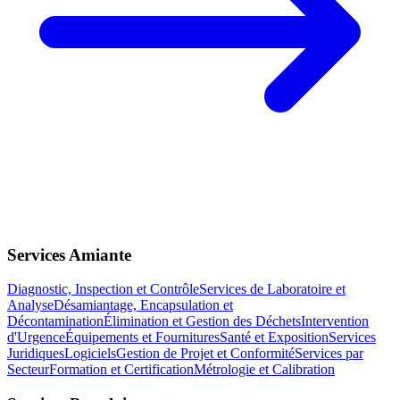
Services Amiante
Diagnostic, Inspection et Contrôle
Services de Laboratoire et
Analyse
Désamiantage, Encapsulation et
Décontamination
Élimination et Gestion des Déchets
Intervention
d'Urgence
Équipements et Fournitures
Santé et Exposition
Services
Juridiques
Logiciels
Gestion de Projet et Conformité
Services par
Secteur
Formation et Certification
Métrologie et Calibration