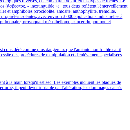
ologiques diverses, chacun extrait de différents types de roches. Le
os (ἄσβεστος, « inextinguible ») : tous deux reflètent l'émerveillement
le) et amphiboles (crocidolite, amosite, anthophyllite, trémolite,
s propriétés isolantes, avec environ 3 000 applications industrielles à
ssu pulmonaire, provoquant mésothéliome, cancer du poumon et
 est considéré comme plus dangereux que l'amiante non friable car il
Nécessite des procédures de manipulation et d'enlèvement spécialisées
ent à la main lorsqu'il est sec. Les exemples incluent les plaques de
rturbé, il peut devenir friable par l'altération, les dommages causés