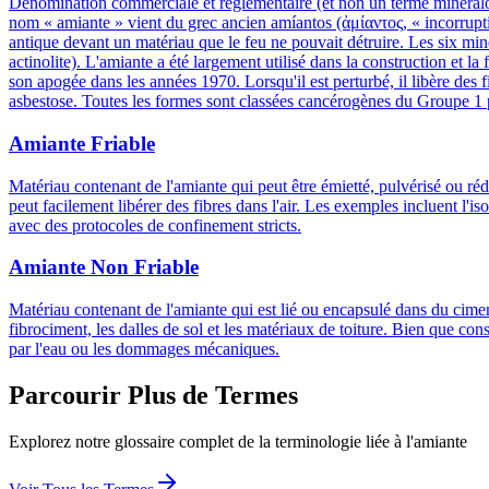
Dénomination commerciale et réglementaire (et non un terme minéralogi
nom « amiante » vient du grec ancien amíantos (ἀμίαντος, « incorruptib
antique devant un matériau que le feu ne pouvait détruire. Les six miné
actinolite). L'amiante a été largement utilisé dans la construction et la
son apogée dans les années 1970. Lorsqu'il est perturbé, il libère d
asbestose. Toutes les formes sont classées cancérogènes du Groupe 1 pa
Amiante Friable
Matériau contenant de l'amiante qui peut être émietté, pulvérisé ou réd
peut facilement libérer des fibres dans l'air. Les exemples incluent l'
avec des protocoles de confinement stricts.
Amiante Non Friable
Matériau contenant de l'amiante qui est lié ou encapsulé dans du ciment
fibrociment, les dalles de sol et les matériaux de toiture. Bien que co
par l'eau ou les dommages mécaniques.
Parcourir Plus de Termes
Explorez notre glossaire complet de la terminologie liée à l'amiante