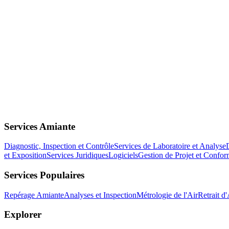
Services Amiante
Diagnostic, Inspection et Contrôle
Services de Laboratoire et Analyse
et Exposition
Services Juridiques
Logiciels
Gestion de Projet et Confor
Services Populaires
Repérage Amiante
Analyses et Inspection
Métrologie de l'Air
Retrait d
Explorer