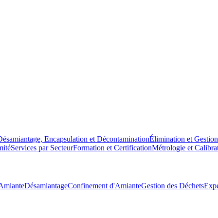
Désamiantage, Encapsulation et Décontamination
Élimination et Gestio
mité
Services par Secteur
Formation et Certification
Métrologie et Calibra
'Amiante
Désamiantage
Confinement d'Amiante
Gestion des Déchets
Expe