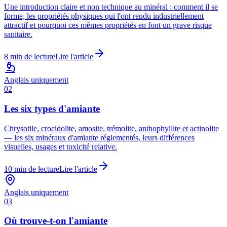
Une introduction claire et non technique au minéral : comment il se
forme, les propriétés physiques qui l'ont rendu industriellement
attractif et pourquoi ces mêmes propriétés en font un grave risque
sanitaire.
8
min de lecture
Lire l'article
Anglais uniquement
02
Les six types d'amiante
Chrysotile, crocidolite, amosite, trémolite, anthophyllite et actinolite
— les six minéraux d'amiante réglementés, leurs différences
visuelles, usages et toxicité relative.
10
min de lecture
Lire l'article
Anglais uniquement
03
Où trouve-t-on l'amiante