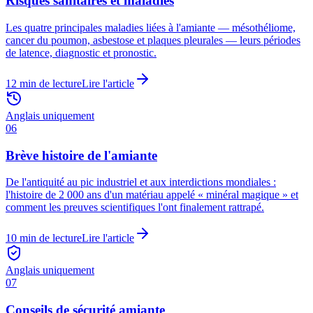
Risques sanitaires et maladies
Les quatre principales maladies liées à l'amiante — mésothéliome,
cancer du poumon, asbestose et plaques pleurales — leurs périodes
de latence, diagnostic et pronostic.
12
min de lecture
Lire l'article
Anglais uniquement
06
Brève histoire de l'amiante
De l'antiquité au pic industriel et aux interdictions mondiales :
l'histoire de 2 000 ans d'un matériau appelé « minéral magique » et
comment les preuves scientifiques l'ont finalement rattrapé.
10
min de lecture
Lire l'article
Anglais uniquement
07
Conseils de sécurité amiante