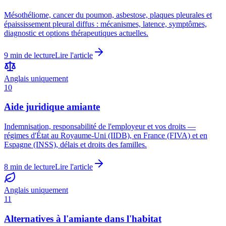
Mésothéliome, cancer du poumon, asbestose, plaques pleurales et
épaississement pleural diffus : mécanismes, latence, symptômes,
diagnostic et options thérapeutiques actuelles.
9
min de lecture
Lire l'article
Anglais uniquement
10
Aide juridique amiante
Indemnisation, responsabilité de l'employeur et vos droits —
régimes d'État au Royaume-Uni (IIDB), en France (FIVA) et en
Espagne (INSS), délais et droits des familles.
8
min de lecture
Lire l'article
Anglais uniquement
11
Alternatives à l'amiante dans l'habitat