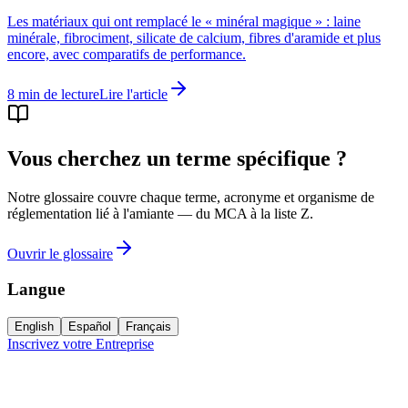
Les matériaux qui ont remplacé le « minéral magique » : laine
minérale, fibrociment, silicate de calcium, fibres d'aramide et plus
encore, avec comparatifs de performance.
8
min de lecture
Lire l'article
Vous cherchez un terme spécifique ?
Notre glossaire couvre chaque terme, acronyme et organisme de
réglementation lié à l'amiante — du MCA à la liste Z.
Ouvrir le glossaire
Langue
English
Español
Français
Inscrivez votre Entreprise