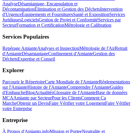
Analyse
Désamiantage, Encapsulation et
Décontamination
Élimination et Gestion des Déchets
Intervention
d'Urgence
Équipements et Fournitures
Santé et Exposition
Services
Juridiques
Logiciels
Gestion de Projet et Conformité
Services par
Secteur
Formation et Certification
Métrologie et Calibration
Services Populaires
Repérage Amiante
Analyses et Inspection
Métrologie de l'Air
Retrait
d'Amiante
Désamiantage
Confinement d'Amiante
Gestion des
Déchets
Expertise et Conseil
Explorer
Parcourir le Répertoire
Carte Mondiale de l'Amiante
Réglementations
sur l'Amiante
Histoire de l'Amiante
Comprendre l'Amiante
Guides
d'Embauche
Blog
Actualités
Glossaire de l'Amiante
Base de données
MCA
Amiante par Secteur
Pour les Clients
Comment Ça
Marche
Obtenir un Devis
Faire Vérifier votre Logement
Faire Vérifier
votre Entreprise
Entreprise
À Propos d'Amianto.info
Mission et Portee
Neutralite et