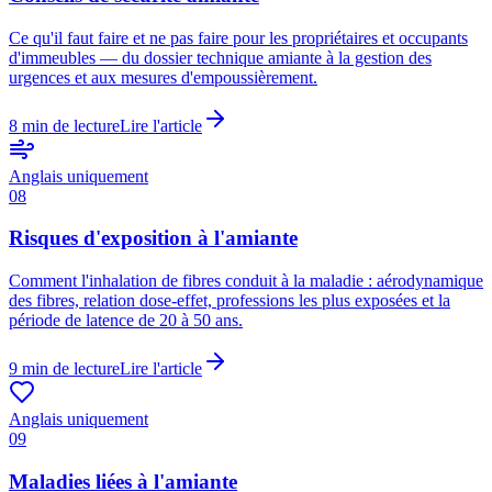
Ce qu'il faut faire et ne pas faire pour les propriétaires et occupants
d'immeubles — du dossier technique amiante à la gestion des
urgences et aux mesures d'empoussièrement.
8
min de lecture
Lire l'article
Anglais uniquement
08
Risques d'exposition à l'amiante
Comment l'inhalation de fibres conduit à la maladie : aérodynamique
des fibres, relation dose-effet, professions les plus exposées et la
période de latence de 20 à 50 ans.
9
min de lecture
Lire l'article
Anglais uniquement
09
Maladies liées à l'amiante