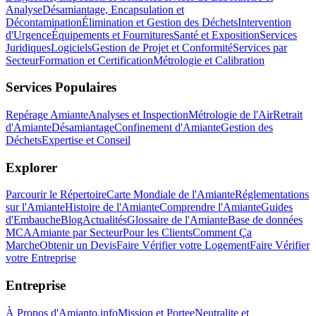
Analyse
Désamiantage, Encapsulation et
Décontamination
Élimination et Gestion des Déchets
Intervention
d'Urgence
Équipements et Fournitures
Santé et Exposition
Services
Juridiques
Logiciels
Gestion de Projet et Conformité
Services par
Secteur
Formation et Certification
Métrologie et Calibration
Services Populaires
Repérage Amiante
Analyses et Inspection
Métrologie de l'Air
Retrait
d'Amiante
Désamiantage
Confinement d'Amiante
Gestion des
Déchets
Expertise et Conseil
Explorer
Parcourir le Répertoire
Carte Mondiale de l'Amiante
Réglementations
sur l'Amiante
Histoire de l'Amiante
Comprendre l'Amiante
Guides
d'Embauche
Blog
Actualités
Glossaire de l'Amiante
Base de données
MCA
Amiante par Secteur
Pour les Clients
Comment Ça
Marche
Obtenir un Devis
Faire Vérifier votre Logement
Faire Vérifier
votre Entreprise
Entreprise
À Propos d'Amianto.info
Mission et Portee
Neutralite et