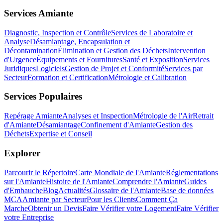
Services Amiante
Diagnostic, Inspection et Contrôle
Services de Laboratoire et
Analyse
Désamiantage, Encapsulation et
Décontamination
Élimination et Gestion des Déchets
Intervention
d'Urgence
Équipements et Fournitures
Santé et Exposition
Services
Juridiques
Logiciels
Gestion de Projet et Conformité
Services par
Secteur
Formation et Certification
Métrologie et Calibration
Services Populaires
Repérage Amiante
Analyses et Inspection
Métrologie de l'Air
Retrait
d'Amiante
Désamiantage
Confinement d'Amiante
Gestion des
Déchets
Expertise et Conseil
Explorer
Parcourir le Répertoire
Carte Mondiale de l'Amiante
Réglementations
sur l'Amiante
Histoire de l'Amiante
Comprendre l'Amiante
Guides
d'Embauche
Blog
Actualités
Glossaire de l'Amiante
Base de données
MCA
Amiante par Secteur
Pour les Clients
Comment Ça
Marche
Obtenir un Devis
Faire Vérifier votre Logement
Faire Vérifier
votre Entreprise