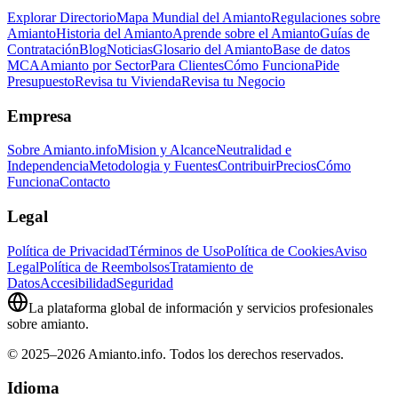
Explorar Directorio
Mapa Mundial del Amianto
Regulaciones sobre
Amianto
Historia del Amianto
Aprende sobre el Amianto
Guías de
Contratación
Blog
Noticias
Glosario del Amianto
Base de datos
MCA
Amianto por Sector
Para Clientes
Cómo Funciona
Pide
Presupuesto
Revisa tu Vivienda
Revisa tu Negocio
Empresa
Sobre Amianto.info
Mision y Alcance
Neutralidad e
Independencia
Metodologia y Fuentes
Contribuir
Precios
Cómo
Funciona
Contacto
Legal
Política de Privacidad
Términos de Uso
Política de Cookies
Aviso
Legal
Política de Reembolsos
Tratamiento de
Datos
Accesibilidad
Seguridad
La plataforma global de información y servicios profesionales
sobre amianto.
© 2025–2026 Amianto.info. Todos los derechos reservados.
Idioma