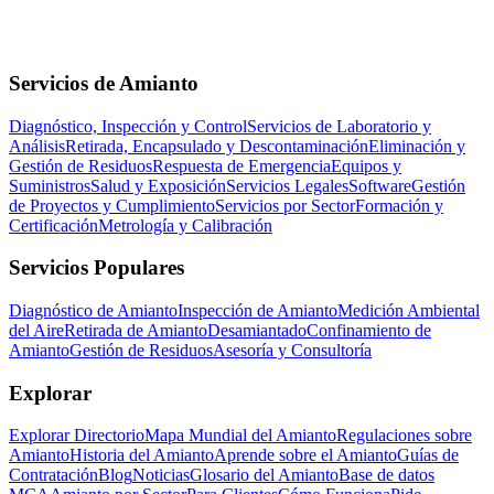
Servicios de Amianto
Diagnóstico, Inspección y Control
Servicios de Laboratorio y
Análisis
Retirada, Encapsulado y Descontaminación
Eliminación y
Gestión de Residuos
Respuesta de Emergencia
Equipos y
Suministros
Salud y Exposición
Servicios Legales
Software
Gestión
de Proyectos y Cumplimiento
Servicios por Sector
Formación y
Certificación
Metrología y Calibración
Servicios Populares
Diagnóstico de Amianto
Inspección de Amianto
Medición Ambiental
del Aire
Retirada de Amianto
Desamiantado
Confinamiento de
Amianto
Gestión de Residuos
Asesoría y Consultoría
Explorar
Explorar Directorio
Mapa Mundial del Amianto
Regulaciones sobre
Amianto
Historia del Amianto
Aprende sobre el Amianto
Guías de
Contratación
Blog
Noticias
Glosario del Amianto
Base de datos