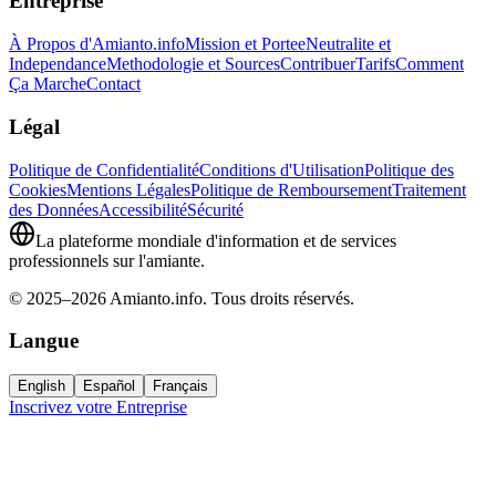
Entreprise
À Propos d'Amianto.info
Mission et Portee
Neutralite et
Independance
Methodologie et Sources
Contribuer
Tarifs
Comment
Ça Marche
Contact
Légal
Politique de Confidentialité
Conditions d'Utilisation
Politique des
Cookies
Mentions Légales
Politique de Remboursement
Traitement
des Données
Accessibilité
Sécurité
La plateforme mondiale d'information et de services
professionnels sur l'amiante.
© 2025–2026 Amianto.info. Tous droits réservés.
Langue
English
Español
Français
Inscrivez votre Entreprise