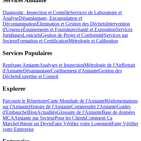
Services Amiante
Diagnostic, Inspection et Contrôle
Services de Laboratoire et
Analyse
Désamiantage, Encapsulation et
Décontamination
Élimination et Gestion des Déchets
Intervention
d'Urgence
Équipements et Fournitures
Santé et Exposition
Services
Juridiques
Logiciels
Gestion de Projet et Conformité
Services par
Secteur
Formation et Certification
Métrologie et Calibration
Services Populaires
Repérage Amiante
Analyses et Inspection
Métrologie de l'Air
Retrait
d'Amiante
Désamiantage
Confinement d'Amiante
Gestion des
Déchets
Expertise et Conseil
Explorer
Parcourir le Répertoire
Carte Mondiale de l'Amiante
Réglementations
sur l'Amiante
Histoire de l'Amiante
Comprendre l'Amiante
Guides
d'Embauche
Blog
Actualités
Glossaire de l'Amiante
Base de données
MCA
Amiante par Secteur
Pour les Clients
Comment Ça
Marche
Obtenir un Devis
Faire Vérifier votre Logement
Faire Vérifier
votre Entreprise