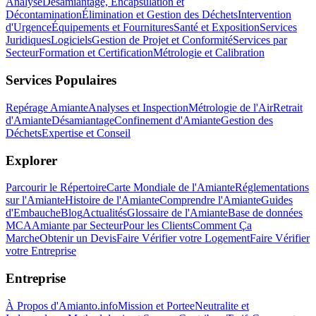
Analyse
Désamiantage, Encapsulation et
Décontamination
Élimination et Gestion des Déchets
Intervention
d'Urgence
Équipements et Fournitures
Santé et Exposition
Services
Juridiques
Logiciels
Gestion de Projet et Conformité
Services par
Secteur
Formation et Certification
Métrologie et Calibration
Services Populaires
Repérage Amiante
Analyses et Inspection
Métrologie de l'Air
Retrait
d'Amiante
Désamiantage
Confinement d'Amiante
Gestion des
Déchets
Expertise et Conseil
Explorer
Parcourir le Répertoire
Carte Mondiale de l'Amiante
Réglementations
sur l'Amiante
Histoire de l'Amiante
Comprendre l'Amiante
Guides
d'Embauche
Blog
Actualités
Glossaire de l'Amiante
Base de données
MCA
Amiante par Secteur
Pour les Clients
Comment Ça
Marche
Obtenir un Devis
Faire Vérifier votre Logement
Faire Vérifier
votre Entreprise
Entreprise
À Propos d'Amianto.info
Mission et Portee
Neutralite et