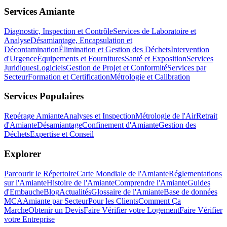
Services Amiante
Diagnostic, Inspection et Contrôle
Services de Laboratoire et
Analyse
Désamiantage, Encapsulation et
Décontamination
Élimination et Gestion des Déchets
Intervention
d'Urgence
Équipements et Fournitures
Santé et Exposition
Services
Juridiques
Logiciels
Gestion de Projet et Conformité
Services par
Secteur
Formation et Certification
Métrologie et Calibration
Services Populaires
Repérage Amiante
Analyses et Inspection
Métrologie de l'Air
Retrait
d'Amiante
Désamiantage
Confinement d'Amiante
Gestion des
Déchets
Expertise et Conseil
Explorer
Parcourir le Répertoire
Carte Mondiale de l'Amiante
Réglementations
sur l'Amiante
Histoire de l'Amiante
Comprendre l'Amiante
Guides
d'Embauche
Blog
Actualités
Glossaire de l'Amiante
Base de données
MCA
Amiante par Secteur
Pour les Clients
Comment Ça
Marche
Obtenir un Devis
Faire Vérifier votre Logement
Faire Vérifier
votre Entreprise