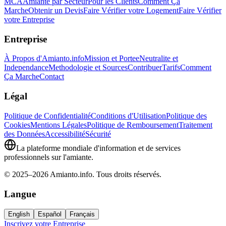
MCA
Amiante par Secteur
Pour les Clients
Comment Ça
Marche
Obtenir un Devis
Faire Vérifier votre Logement
Faire Vérifier
votre Entreprise
Entreprise
À Propos d'Amianto.info
Mission et Portee
Neutralite et
Independance
Methodologie et Sources
Contribuer
Tarifs
Comment
Ça Marche
Contact
Légal
Politique de Confidentialité
Conditions d'Utilisation
Politique des
Cookies
Mentions Légales
Politique de Remboursement
Traitement
des Données
Accessibilité
Sécurité
La plateforme mondiale d'information et de services
professionnels sur l'amiante.
© 2025–2026 Amianto.info. Tous droits réservés.
Langue
English
Español
Français
Inscrivez votre Entreprise