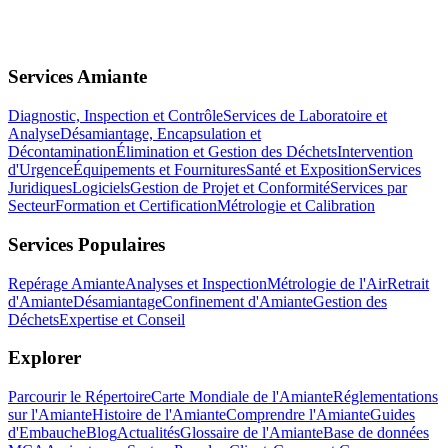
Services Amiante
Diagnostic, Inspection et Contrôle
Services de Laboratoire et
Analyse
Désamiantage, Encapsulation et
Décontamination
Élimination et Gestion des Déchets
Intervention
d'Urgence
Équipements et Fournitures
Santé et Exposition
Services
Juridiques
Logiciels
Gestion de Projet et Conformité
Services par
Secteur
Formation et Certification
Métrologie et Calibration
Services Populaires
Repérage Amiante
Analyses et Inspection
Métrologie de l'Air
Retrait
d'Amiante
Désamiantage
Confinement d'Amiante
Gestion des
Déchets
Expertise et Conseil
Explorer
Parcourir le Répertoire
Carte Mondiale de l'Amiante
Réglementations
sur l'Amiante
Histoire de l'Amiante
Comprendre l'Amiante
Guides
d'Embauche
Blog
Actualités
Glossaire de l'Amiante
Base de données