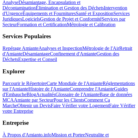
Analyse
Désamiantage, Encapsulation et
Décontamination
Élimination et Gestion des Déchets
Intervention
d'Urgence
Équipements et Fournitures
Santé et Exposition
Services
Juridiques
Logiciels
Gestion de Projet et Conformité
Services par
Secteur
Formation et Certification
Métrologie et Calibration
Services Populaires
Repérage Amiante
Analyses et Inspection
Métrologie de l'Air
Retrait
d'Amiante
Désamiantage
Confinement d'Amiante
Gestion des
Déchets
Expertise et Conseil
Explorer
Parcourir le Répertoire
Carte Mondiale de l'Amiante
Réglementations
sur l'Amiante
Histoire de l'Amiante
Comprendre l'Amiante
Guides
d'Embauche
Blog
Actualités
Glossaire de l'Amiante
Base de données
MCA
Amiante par Secteur
Pour les Clients
Comment Ça
Marche
Obtenir un Devis
Faire Vérifier votre Logement
Faire Vérifier
votre Entreprise
Entreprise
À Propos d'Amianto.info
Mission et Portee
Neutralite et