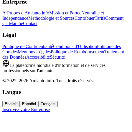
Entreprise
À Propos d'Amianto.info
Mission et Portee
Neutralite et
Independance
Methodologie et Sources
Contribuer
Tarifs
Comment
Ça Marche
Contact
Légal
Politique de Confidentialité
Conditions d'Utilisation
Politique des
Cookies
Mentions Légales
Politique de Remboursement
Traitement
des Données
Accessibilité
Sécurité
La plateforme mondiale d'information et de services
professionnels sur l'amiante.
© 2025–2026 Amianto.info. Tous droits réservés.
Langue
English
Español
Français
Inscrivez votre Entreprise