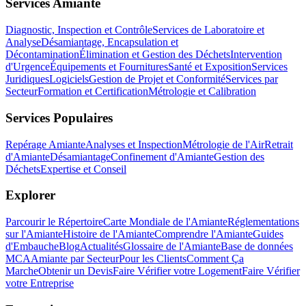
Services Amiante
Diagnostic, Inspection et Contrôle
Services de Laboratoire et
Analyse
Désamiantage, Encapsulation et
Décontamination
Élimination et Gestion des Déchets
Intervention
d'Urgence
Équipements et Fournitures
Santé et Exposition
Services
Juridiques
Logiciels
Gestion de Projet et Conformité
Services par
Secteur
Formation et Certification
Métrologie et Calibration
Services Populaires
Repérage Amiante
Analyses et Inspection
Métrologie de l'Air
Retrait
d'Amiante
Désamiantage
Confinement d'Amiante
Gestion des
Déchets
Expertise et Conseil
Explorer
Parcourir le Répertoire
Carte Mondiale de l'Amiante
Réglementations
sur l'Amiante
Histoire de l'Amiante
Comprendre l'Amiante
Guides
d'Embauche
Blog
Actualités
Glossaire de l'Amiante
Base de données
MCA
Amiante par Secteur
Pour les Clients
Comment Ça
Marche
Obtenir un Devis
Faire Vérifier votre Logement
Faire Vérifier
votre Entreprise