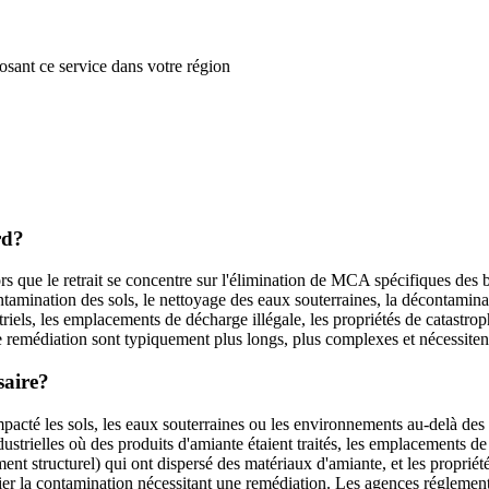
posant ce service dans votre région
rd?
ors que le retrait se concentre sur l'élimination de MCA spécifiques des
ontamination des sols, le nettoyage des eaux souterraines, la décontaminat
triels, les emplacements de décharge illégale, les propriétés de catastro
 remédiation sont typiquement plus longs, plus complexes et nécessitent 
saire?
pacté les sols, les eaux souterraines ou les environnements au-delà des 
 industrielles où des produits d'amiante étaient traités, les emplacement
nt structurel) qui ont dispersé des matériaux d'amiante, et les propriét
er la contamination nécessitant une remédiation. Les agences réglement