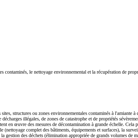
tes contaminés, le nettoyage environnemental et la récupération de propr
 sites, structures ou zones environnementales contaminés à l'amiante à des
de décharges illégales, de zones de catastrophe et de propriétés sévèrem
ttent en œuvre des mesures de décontamination à grande échelle. Cela p
lle (nettoyage complet des bâtiments, équipements et surfaces), la survei
, et la gestion des déchets (élimination appropriée de grands volumes de