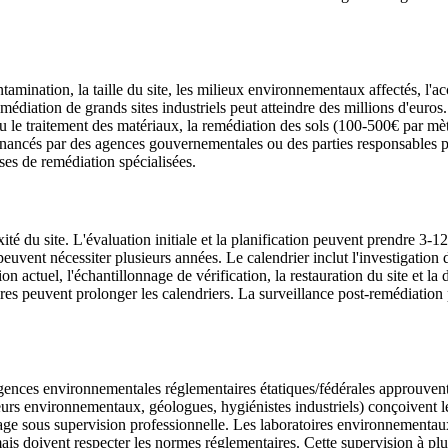
mination, la taille du site, les milieux environnementaux affectés, l'acce
édiation de grands sites industriels peut atteindre des millions d'euro
 le traitement des matériaux, la remédiation des sols (100-500€ par mètr
ets financés par des agences gouvernementales ou des parties responsables
ses de remédiation spécialisées.
é du site. L'évaluation initiale et la planification peuvent prendre 3-12 
uvent nécessiter plusieurs années. Le calendrier inclut l'investigation d
ion actuel, l'échantillonnage de vérification, la restauration du site et 
es peuvent prolonger les calendriers. La surveillance post-remédiation 
gences environnementales réglementaires étatiques/fédérales approuvent l
urs environnementaux, géologues, hygiénistes industriels) conçoivent le
yage sous supervision professionnelle. Les laboratoires environnementaux
 mais doivent respecter les normes réglementaires. Cette supervision à pl