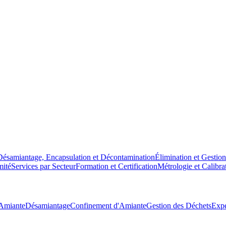
Désamiantage, Encapsulation et Décontamination
Élimination et Gestio
mité
Services par Secteur
Formation et Certification
Métrologie et Calibra
'Amiante
Désamiantage
Confinement d'Amiante
Gestion des Déchets
Expe