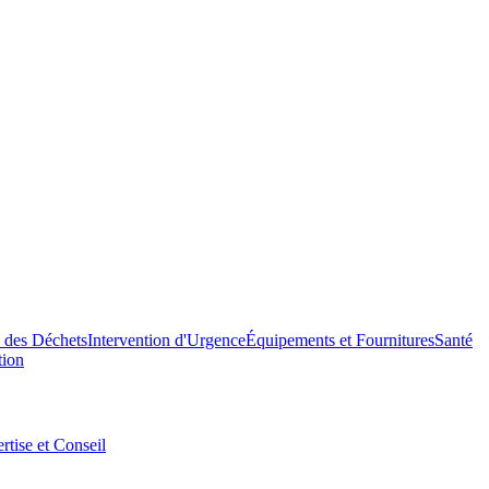
n des Déchets
Intervention d'Urgence
Équipements et Fournitures
Santé
tion
rtise et Conseil