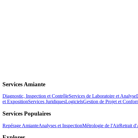
Services Amiante
Diagnostic, Inspection et Contrôle
Services de Laboratoire et Analyse
et Exposition
Services Juridiques
Logiciels
Gestion de Projet et Confor
Services Populaires
Repérage Amiante
Analyses et Inspection
Métrologie de l'Air
Retrait d
Explorer