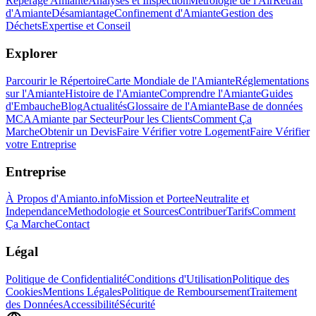
Repérage Amiante
Analyses et Inspection
Métrologie de l'Air
Retrait
d'Amiante
Désamiantage
Confinement d'Amiante
Gestion des
Déchets
Expertise et Conseil
Explorer
Parcourir le Répertoire
Carte Mondiale de l'Amiante
Réglementations
sur l'Amiante
Histoire de l'Amiante
Comprendre l'Amiante
Guides
d'Embauche
Blog
Actualités
Glossaire de l'Amiante
Base de données
MCA
Amiante par Secteur
Pour les Clients
Comment Ça
Marche
Obtenir un Devis
Faire Vérifier votre Logement
Faire Vérifier
votre Entreprise
Entreprise
À Propos d'Amianto.info
Mission et Portee
Neutralite et
Independance
Methodologie et Sources
Contribuer
Tarifs
Comment
Ça Marche
Contact
Légal
Politique de Confidentialité
Conditions d'Utilisation
Politique des
Cookies
Mentions Légales
Politique de Remboursement
Traitement
des Données
Accessibilité
Sécurité