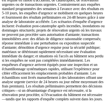
est requise en raison d'accidents, de catastrophes, de rénovations
urgentes ou de transactions urgentes. Contrairement aux enquêtes
standard programmées des semaines à l'avance avec des résultats en
5-10 jours, les enquêtes d'urgence se mobilisent en quelques heures
et fournissent des résultats préliminaires en 24-48 heures grâce à une
analyse de laboratoire accélérée. Les scénarios d'enquête d'urgence
incluent: évaluation post-catastrophe après incendies, inondations ou
dommages structurels; projets de rénovation urgents où les travaux
ne peuvent pas procéder sans autorisation d'amiante; transactions
immobilières avec des délais de diligence raisonnable compressés;
réponse immédiate à une perturbation ou exposition suspectée
d'amiante; démolition d'urgence requise pour la sécurité publique;
matériaux se détériorant rapidement nécessitant une évaluation
immédiate du danger; et situations où l'accès au bâtiment sera perdu
si les enquêtes ne sont pas complétées immédiatement. Les
enquêteurs d'urgence arrivent équipés pour une inspection et un
échantillonnage systématiques rapides, utilisant l'expérience pour
cibler efficacement les emplacements probables d'amiante. Les
échantillons sont livrés manuellement à des laboratoires offrant une
analyse urgente (service de 24 heures ou jour même moyennant des
frais premium). Les résultats préliminaires permettent des décisions
critiques—si un désamiantage d'urgence est nécessaire, si la
rénovation peut procéder, si l'évacuation du bâtiment est nécessaire
—tandis que les rapports d'enquête complets suivent dans les jours.