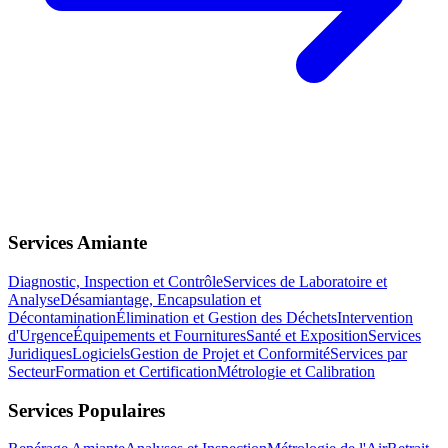
Services Amiante
Diagnostic, Inspection et Contrôle
Services de Laboratoire et
Analyse
Désamiantage, Encapsulation et
Décontamination
Élimination et Gestion des Déchets
Intervention
d'Urgence
Équipements et Fournitures
Santé et Exposition
Services
Juridiques
Logiciels
Gestion de Projet et Conformité
Services par
Secteur
Formation et Certification
Métrologie et Calibration
Services Populaires