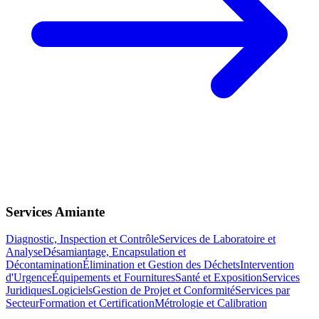
Services Amiante
Diagnostic, Inspection et Contrôle
Services de Laboratoire et
Analyse
Désamiantage, Encapsulation et
Décontamination
Élimination et Gestion des Déchets
Intervention
d'Urgence
Équipements et Fournitures
Santé et Exposition
Services
Juridiques
Logiciels
Gestion de Projet et Conformité
Services par
Secteur
Formation et Certification
Métrologie et Calibration