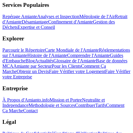
Services Populaires
Repérage Amiante
Analyses et Inspection
Métrologie de l'Air
Retrait
d'Amiante
Désamiantage
Confinement d'Amiante
Gestion des
Déchets
Expertise et Conseil
Explorer
Parcourir le Répertoire
Carte Mondiale de l'Amiante
Réglementations
sur l'Amiante
Histoire de l'Amiante
Comprendre l'Amiante
Guides
d'Embauche
Blog
Actualités
Glossaire de l'Amiante
Base de données
MCA
Amiante par Secteur
Pour les Clients
Comment Ça
Marche
Obtenir un Devis
Faire Vérifier votre Logement
Faire Vérifier
votre Entreprise
Entreprise
À Propos d'Amianto.info
Mission et Portee
Neutralite et
Independance
Methodologie et Sources
Contribuer
Tarifs
Comment
Ça Marche
Contact
Légal