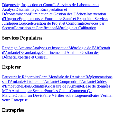
Diagnostic, Inspection et Contrôle
Services de Laboratoire et
Analyse
Désamiantage, Encapsulation et
Décontamination
Élimination et Gestion des Déchets
Intervention
d'Urgence
Équipements et Fournitures
Santé et Exposition
Services
Juridiques
Logiciels
Gestion de Projet et Conformité
Services par
Secteur
Formation et Certification
Métrologie et Calibration
Services Populaires
Repérage Amiante
Analyses et Inspection
Métrologie de l'Air
Retrait
d'Amiante
Désamiantage
Confinement d'Amiante
Gestion des
Déchets
Expertise et Conseil
Explorer
Parcourir le Répertoire
Carte Mondiale de l'Amiante
Réglementations
sur l'Amiante
Histoire de l'Amiante
Comprendre l'Amiante
Guides
d'Embauche
Blog
Actualités
Glossaire de l'Amiante
Base de données
MCA
Amiante par Secteur
Pour les Clients
Comment Ça
Marche
Obtenir un Devis
Faire Vérifier votre Logement
Faire Vérifier
votre Entreprise
Entreprise