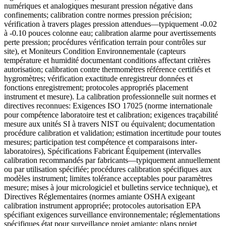
numériques et analogiques mesurant pression négative dans
confinements; calibration contre normes pression précision;
vérification à travers plages pression attendues—typiquement -0.02
à -0.10 pouces colonne eau; calibration alarme pour avertissements
perte pression; procédures vérification terrain pour contrôles sur
site), et Moniteurs Condition Environnementale (capteurs
température et humidité documentant conditions affectant critères
autorisation; calibration contre thermomètres référence certifiés et
hygromètres; vérification exactitude enregistreur données et
fonctions enregistrement; protocoles appropriés placement
instrument et mesure). La calibration professionnelle suit normes et
directives reconnues: Exigences ISO 17025 (norme internationale
pour compétence laboratoire test et calibration; exigences traçabilité
mesure aux unités SI à travers NIST ou équivalent; documentation
procédure calibration et validation; estimation incertitude pour toutes
mesures; participation test compétence et comparaisons inter-
laboratoires), Spécifications Fabricant Équipement (intervalles
calibration recommandés par fabricants—typiquement annuellement
ou par utilisation spécifiée; procédures calibration spécifiques aux
modèles instrument; limites tolérance acceptables pour paramètres
mesure; mises à jour micrologiciel et bulletins service technique), et
Directives Réglementaires (normes amiante OSHA exigeant
calibration instrument appropriée; protocoles autorisation EPA
spécifiant exigences surveillance environnementale; réglementations
spécifiques état pour surveillance projet amiante; plans projet