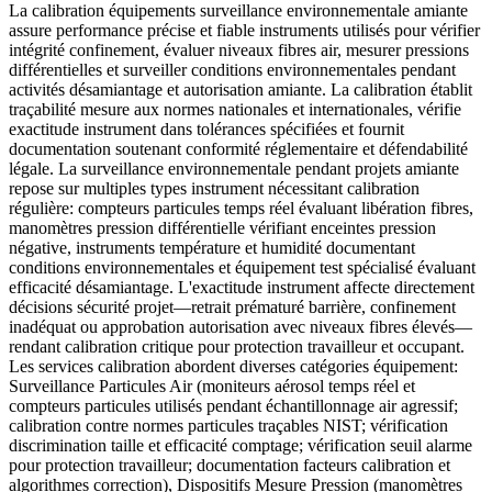
La calibration équipements surveillance environnementale amiante
assure performance précise et fiable instruments utilisés pour vérifier
intégrité confinement, évaluer niveaux fibres air, mesurer pressions
différentielles et surveiller conditions environnementales pendant
activités désamiantage et autorisation amiante. La calibration établit
traçabilité mesure aux normes nationales et internationales, vérifie
exactitude instrument dans tolérances spécifiées et fournit
documentation soutenant conformité réglementaire et défendabilité
légale. La surveillance environnementale pendant projets amiante
repose sur multiples types instrument nécessitant calibration
régulière: compteurs particules temps réel évaluant libération fibres,
manomètres pression différentielle vérifiant enceintes pression
négative, instruments température et humidité documentant
conditions environnementales et équipement test spécialisé évaluant
efficacité désamiantage. L'exactitude instrument affecte directement
décisions sécurité projet—retrait prématuré barrière, confinement
inadéquat ou approbation autorisation avec niveaux fibres élevés—
rendant calibration critique pour protection travailleur et occupant.
Les services calibration abordent diverses catégories équipement:
Surveillance Particules Air (moniteurs aérosol temps réel et
compteurs particules utilisés pendant échantillonnage air agressif;
calibration contre normes particules traçables NIST; vérification
discrimination taille et efficacité comptage; vérification seuil alarme
pour protection travailleur; documentation facteurs calibration et
algorithmes correction), Dispositifs Mesure Pression (manomètres