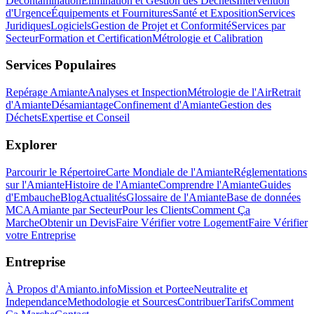
Décontamination
Élimination et Gestion des Déchets
Intervention
d'Urgence
Équipements et Fournitures
Santé et Exposition
Services
Juridiques
Logiciels
Gestion de Projet et Conformité
Services par
Secteur
Formation et Certification
Métrologie et Calibration
Services Populaires
Repérage Amiante
Analyses et Inspection
Métrologie de l'Air
Retrait
d'Amiante
Désamiantage
Confinement d'Amiante
Gestion des
Déchets
Expertise et Conseil
Explorer
Parcourir le Répertoire
Carte Mondiale de l'Amiante
Réglementations
sur l'Amiante
Histoire de l'Amiante
Comprendre l'Amiante
Guides
d'Embauche
Blog
Actualités
Glossaire de l'Amiante
Base de données
MCA
Amiante par Secteur
Pour les Clients
Comment Ça
Marche
Obtenir un Devis
Faire Vérifier votre Logement
Faire Vérifier
votre Entreprise
Entreprise
À Propos d'Amianto.info
Mission et Portee
Neutralite et
Independance
Methodologie et Sources
Contribuer
Tarifs
Comment