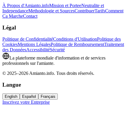
À Propos d'Amianto.info
Mission et Portee
Neutralite et
Independance
Methodologie et Sources
Contribuer
Tarifs
Comment
Ça Marche
Contact
Légal
Politique de Confidentialité
Conditions d'Utilisation
Politique des
Cookies
Mentions Légales
Politique de Remboursement
Traitement
des Données
Accessibilité
Sécurité
La plateforme mondiale d'information et de services
professionnels sur l'amiante.
© 2025–2026 Amianto.info. Tous droits réservés.
Langue
English
Español
Français
Inscrivez votre Entreprise