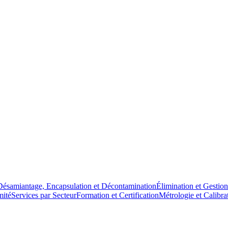
Désamiantage, Encapsulation et Décontamination
Élimination et Gestio
mité
Services par Secteur
Formation et Certification
Métrologie et Calibra