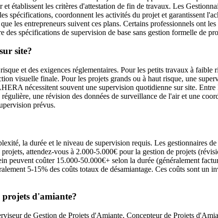
r et établissent les critères d'attestation de fin de travaux. Les Gestion
ec les spécifications, coordonnent les activités du projet et garantissen
 que les entrepreneurs suivent ces plans. Certains professionnels ont les
e des spécifications de supervision de base sans gestion formelle de pro
sur site?
isque et des exigences réglementaires. Pour les petits travaux à faible ri
ection visuelle finale. Pour les projets grands ou à haut risque, une supe
HERA nécessitent souvent une supervision quotidienne sur site. Entre les
égulière, une révision des données de surveillance de l'air et une coord
supervision prévus.
mplexité, la durée et le niveau de supervision requis. Les gestionnaires 
ts projets, attendez-vous à 2.000-5.000€ pour la gestion de projets (révisio
ein peuvent coûter 15.000-50.000€+ selon la durée (généralement factur
éralement 5-15% des coûts totaux de désamiantage. Ces coûts sont un inve
e projets d'amiante?
perviseur de Gestion de Projets d'Amiante, Concepteur de Projets d'Ami