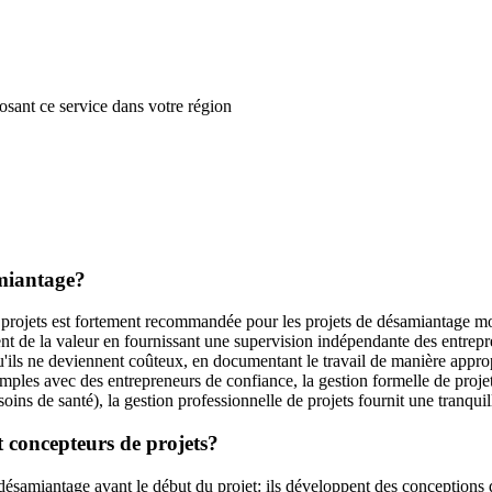
posant ce service dans votre région
amiantage?
 projets est fortement recommandée pour les projets de désamiantage moy
nt de la valeur en fournissant une supervision indépendante des entrepre
u'ils ne deviennent coûteux, en documentant le travail de manière appropr
imples avec des entrepreneurs de confiance, la gestion formelle de projet
oins de santé), la gestion professionnelle de projets fournit une tranquill
et concepteurs de projets?
désamiantage avant le début du projet: ils développent des conceptions 