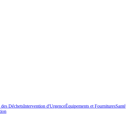
n des Déchets
Intervention d'Urgence
Équipements et Fournitures
Santé
tion