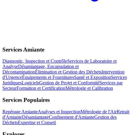
Services Amiante
Diagnostic, Inspection et Contrôle
Services de Laboratoire et
Analyse
Désamiantage, Encapsulation et
Décontamination
Élimination et Gestion des Déchets
Intervention
d'Urgence
Équipements et Fournitures
Santé et Exposition
Services
Juridiques
Logiciels
Gestion de Projet et Conformité
Services par
Secteur
Formation et Certification
Métrologie et Calibration
Services Populaires
Repérage Amiante
Analyses et Inspection
Métrologie de l'Air
Retrait
d'Amiante
Désamiantage
Confinement d'Amiante
Gestion des
Déchets
Expertise et Conseil
Explorer