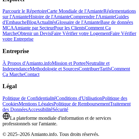
Parcourir le Répertoire
Carte Mondiale de l'Amiante
Réglementations
sur l'Amiante
Histoire de l'Amiante
Comprendre l'Amiante
Guides
d'Embauche
Blog
Actualités
Glossaire de l'Amiante
Base de données
MCA
Amiante par Secteur
Pour les Clients
Comment Ça
Marche
Obtenir un Devis
Faire Vérifier votre Logement
Faire Vérifier
votre Entreprise
Entreprise
À Propos d'Amianto.info
Mission et Portee
Neutralite et
Independance
Methodologie et Sources
Contribuer
Tarifs
Comment
Ça Marche
Contact
Légal
Politique de Confidentialité
Conditions d'Utilisation
Politique des
Cookies
Mentions Légales
Politique de Remboursement
Traitement
des Données
Accessibilité
Sécurité
La plateforme mondiale d'information et de services
professionnels sur l'amiante.
© 2025–2026 Amianto.info. Tous droits réservés.