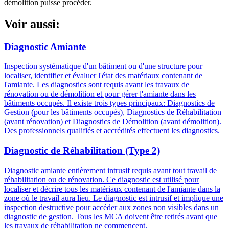
démolition puisse procéder.
Voir aussi:
Diagnostic Amiante
Inspection systématique d'un bâtiment ou d'une structure pour
localiser, identifier et évaluer l'état des matériaux contenant de
l'amiante. Les diagnostics sont requis avant les travaux de
rénovation ou de démolition et pour gérer l'amiante dans les
bâtiments occupés. Il existe trois types principaux: Diagnostics de
Gestion (pour les bâtiments occupés), Diagnostics de Réhabilitation
(avant rénovation) et Diagnostics de Démolition (avant démolition).
Des professionnels qualifiés et accrédités effectuent les diagnostics.
Diagnostic de Réhabilitation (Type 2)
Diagnostic amiante entièrement intrusif requis avant tout travail de
réhabilitation ou de rénovation. Ce diagnostic est utilisé pour
localiser et décrire tous les matériaux contenant de l'amiante dans la
zone où le travail aura lieu. Le diagnostic est intrusif et implique une
inspection destructive pour accéder aux zones non visibles dans un
diagnostic de gestion. Tous les MCA doivent être retirés avant que
les travaux de réhabilitation ne commencent.