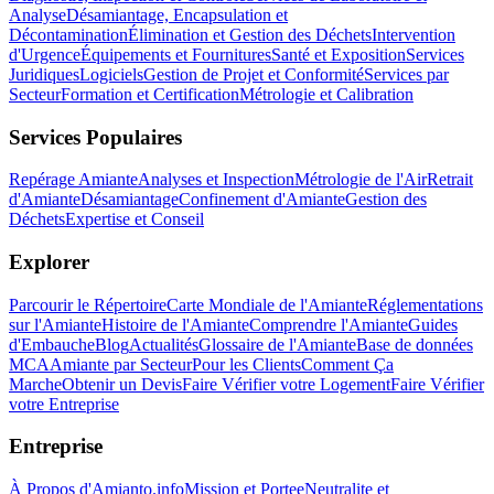
Analyse
Désamiantage, Encapsulation et
Décontamination
Élimination et Gestion des Déchets
Intervention
d'Urgence
Équipements et Fournitures
Santé et Exposition
Services
Juridiques
Logiciels
Gestion de Projet et Conformité
Services par
Secteur
Formation et Certification
Métrologie et Calibration
Services Populaires
Repérage Amiante
Analyses et Inspection
Métrologie de l'Air
Retrait
d'Amiante
Désamiantage
Confinement d'Amiante
Gestion des
Déchets
Expertise et Conseil
Explorer
Parcourir le Répertoire
Carte Mondiale de l'Amiante
Réglementations
sur l'Amiante
Histoire de l'Amiante
Comprendre l'Amiante
Guides
d'Embauche
Blog
Actualités
Glossaire de l'Amiante
Base de données
MCA
Amiante par Secteur
Pour les Clients
Comment Ça
Marche
Obtenir un Devis
Faire Vérifier votre Logement
Faire Vérifier
votre Entreprise
Entreprise
À Propos d'Amianto.info
Mission et Portee
Neutralite et