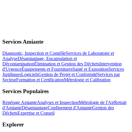
Services Amiante
Diagnostic, Inspection et Contrôle
Services de Laboratoire et
Analyse
Désamiantage, Encapsulation et
Décontamination
Élimination et Gestion des Déchets
Intervention
d'Urgence
Équipements et Fournitures
Santé et Exposition
Services
Juridiques
Logiciels
Gestion de Projet et Conformité
Services par
Secteur
Formation et Certification
Métrologie et Calibration
Services Populaires
Repérage Amiante
Analyses et Inspection
Métrologie de l'Air
Retrait
d'Amiante
Désamiantage
Confinement d'Amiante
Gestion des
Déchets
Expertise et Conseil
Explorer