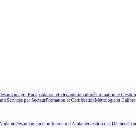
Désamiantage, Encapsulation et Décontamination
Élimination et Gestio
mité
Services par Secteur
Formation et Certification
Métrologie et Calibra
'Amiante
Désamiantage
Confinement d'Amiante
Gestion des Déchets
Expe