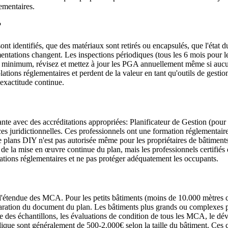
lementaires.
?
identifiés, que des matériaux sont retirés ou encapsulés, que l'état d
ementations changent. Les inspections périodiques (tous les 6 mois po
u minimum, révisez et mettez à jour les PGA annuellement même si aucun
ations réglementaires et perdent de la valeur en tant qu'outils de gesti
 exactitude continue.
iante avec des accréditations appropriées: Planificateur de Gestion (p
s juridictionnelles. Ces professionnels ont une formation réglementaire r
plans DIY n'est pas autorisée même pour les propriétaires de bâtiments
 la mise en œuvre continue du plan, mais les professionnels certifiés do
lations réglementaires et ne pas protéger adéquatement les occupants.
t l'étendue des MCA. Pour les petits bâtiments (moins de 10.000 mètres
préparation du document du plan. Les bâtiments plus grands ou complexes
oire des échantillons, les évaluations de condition de tous les MCA, le d
dique sont généralement de 500-2.000€ selon la taille du bâtiment. Ces