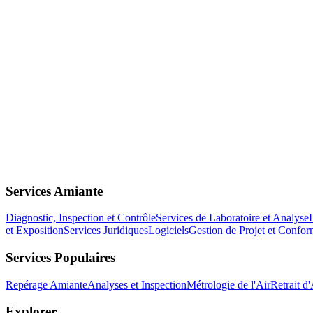
Services Amiante
Diagnostic, Inspection et Contrôle
Services de Laboratoire et Analyse
et Exposition
Services Juridiques
Logiciels
Gestion de Projet et Confor
Services Populaires
Repérage Amiante
Analyses et Inspection
Métrologie de l'Air
Retrait d
Explorer