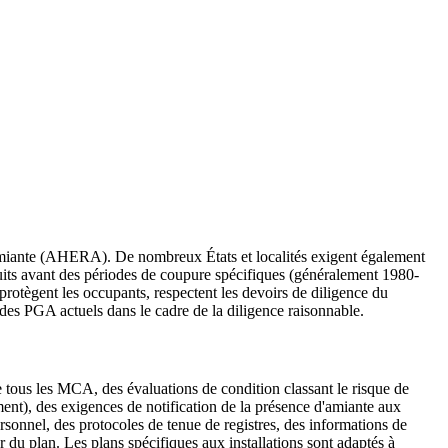
'Amiante (AHERA). De nombreux États et localités exigent également
truits avant des périodes de coupure spécifiques (généralement 1980-
rotègent les occupants, respectent les devoirs de diligence du
t des PGA actuels dans le cadre de la diligence raisonnable.
 tous les MCA, des évaluations de condition classant le risque de
ment), des exigences de notification de la présence d'amiante aux
rsonnel, des protocoles de tenue de registres, des informations de
r du plan. Les plans spécifiques aux installations sont adaptés à