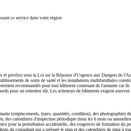
posant ce service dans votre région
es et privées) sous la Loi sur la Réponse d'Urgence aux Dangers de l
blissements de soins de santé et les installations multifamiliales cons
rtement recommandés pour tout bâtiment contenant de l'amiante car ils p
conseils pour un entretien sûr. Les acheteurs de bâtiments exigent souven
ante (emplacements, types, quantités, condition), des photographies de
en, des calendriers d'inspection périodique (tous les 6 mois ou annuelle
nce pour la perturbation accidentelle, des exigences de formation du pe
ions du consultant qui a préparé le plan et des calendriers de mise à jou