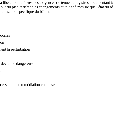
 libération de fibres, les exigences de tenue de registres documentant to
 jour du plan reflétant les changements au fur et à mesure que l'état du
l'utilisation spécifique du bâtiment.
locales
ion
ent la perturbation
ne devienne dangereuse
e
écessitent une remédiation coûteuse