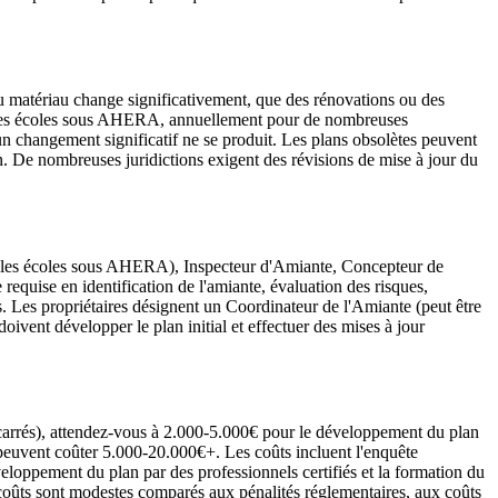
u matériau change significativement, que des rénovations ou des
ur les écoles sous AHERA, annuellement pour de nombreuses
 changement significatif ne se produit. Les plans obsolètes peuvent
on. De nombreuses juridictions exigent des révisions de mise à jour du
our les écoles sous AHERA), Inspecteur d'Amiante, Concepteur de
equise en identification de l'amiante, évaluation des risques,
. Les propriétaires désignent un Coordinateur de l'Amiante (peut être
ivent développer le plan initial et effectuer des mises à jour
 carrés), attendez-vous à 2.000-5.000€ pour le développement du plan
 peuvent coûter 5.000-20.000€+. Les coûts incluent l'enquête
éveloppement du plan par des professionnels certifiés et la formation du
 coûts sont modestes comparés aux pénalités réglementaires, aux coûts