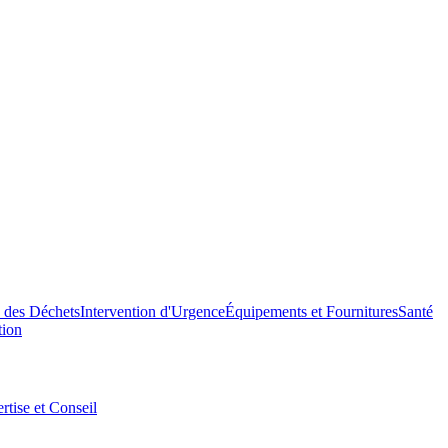
n des Déchets
Intervention d'Urgence
Équipements et Fournitures
Santé
tion
rtise et Conseil