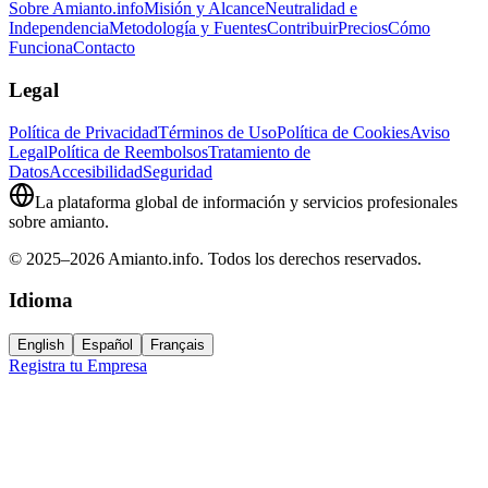
Sobre Amianto.info
Misión y Alcance
Neutralidad e
Independencia
Metodología y Fuentes
Contribuir
Precios
Cómo
Funciona
Contacto
Legal
Política de Privacidad
Términos de Uso
Política de Cookies
Aviso
Legal
Política de Reembolsos
Tratamiento de
Datos
Accesibilidad
Seguridad
La plataforma global de información y servicios profesionales
sobre amianto.
© 2025–2026 Amianto.info. Todos los derechos reservados.
Idioma
English
Español
Français
Registra tu Empresa