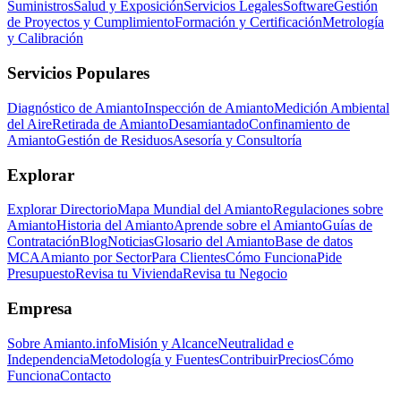
Suministros
Salud y Exposición
Servicios Legales
Software
Gestión
de Proyectos y Cumplimiento
Formación y Certificación
Metrología
y Calibración
Servicios Populares
Diagnóstico de Amianto
Inspección de Amianto
Medición Ambiental
del Aire
Retirada de Amianto
Desamiantado
Confinamiento de
Amianto
Gestión de Residuos
Asesoría y Consultoría
Explorar
Explorar Directorio
Mapa Mundial del Amianto
Regulaciones sobre
Amianto
Historia del Amianto
Aprende sobre el Amianto
Guías de
Contratación
Blog
Noticias
Glosario del Amianto
Base de datos
MCA
Amianto por Sector
Para Clientes
Cómo Funciona
Pide
Presupuesto
Revisa tu Vivienda
Revisa tu Negocio
Empresa
Sobre Amianto.info
Misión y Alcance
Neutralidad e
Independencia
Metodología y Fuentes
Contribuir
Precios
Cómo
Funciona
Contacto