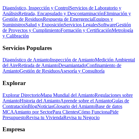
Diagnóstico, Inspección y Control
Servicios de Laboratorio y
Análisis
Retirada, Encapsulado y Descontaminación
Eliminación y
Gestión de Residuos
Respuesta de Emergencia
Equipos y
Suministros
Salud y Exposición
Servicios Legales
Software
Gestión
de Proyectos y Cumplimiento
Formación y Certificación
Metrología
y Calibración
Servicios Populares
Diagnóstico de Amianto
Inspección de Amianto
Medición Ambiental
del Aire
Retirada de Amianto
Desamiantado
Confinamiento de
Amianto
Gestión de Residuos
Asesoría y Consultoría
Explorar
Explorar Directorio
Mapa Mundial del Amianto
Regulaciones sobre
Amianto
Historia del Amianto
Aprende sobre el Amianto
Guías de
Contratación
Blog
Noticias
Glosario del Amianto
Base de datos
MCA
Amianto por Sector
Para Clientes
Cómo Funciona
Pide
Presupuesto
Revisa tu Vivienda
Revisa tu Negocio
Empresa