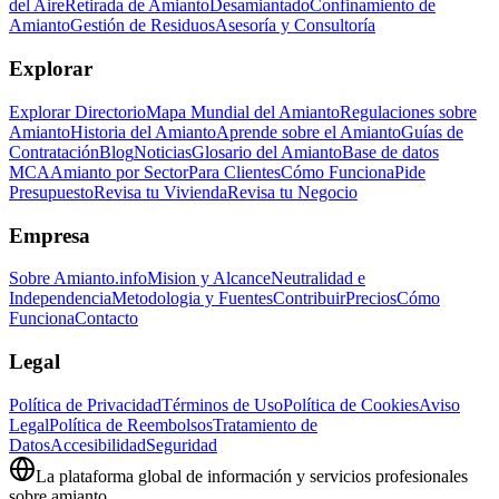
del Aire
Retirada de Amianto
Desamiantado
Confinamiento de
Amianto
Gestión de Residuos
Asesoría y Consultoría
Explorar
Explorar Directorio
Mapa Mundial del Amianto
Regulaciones sobre
Amianto
Historia del Amianto
Aprende sobre el Amianto
Guías de
Contratación
Blog
Noticias
Glosario del Amianto
Base de datos
MCA
Amianto por Sector
Para Clientes
Cómo Funciona
Pide
Presupuesto
Revisa tu Vivienda
Revisa tu Negocio
Empresa
Sobre Amianto.info
Mision y Alcance
Neutralidad e
Independencia
Metodologia y Fuentes
Contribuir
Precios
Cómo
Funciona
Contacto
Legal
Política de Privacidad
Términos de Uso
Política de Cookies
Aviso
Legal
Política de Reembolsos
Tratamiento de
Datos
Accesibilidad
Seguridad
La plataforma global de información y servicios profesionales
sobre amianto.