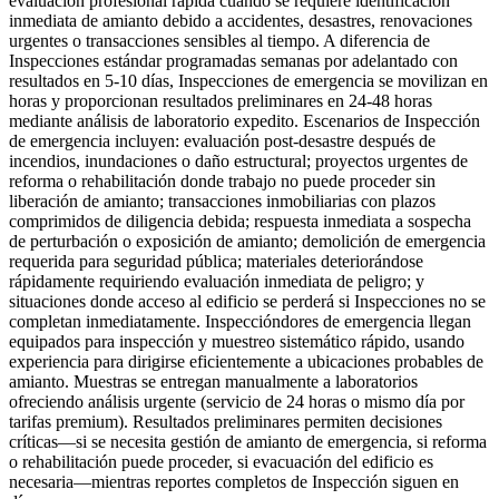
evaluación profesional rápida cuando se requiere identificación
inmediata de amianto debido a accidentes, desastres, renovaciones
urgentes o transacciones sensibles al tiempo. A diferencia de
Inspecciones estándar programadas semanas por adelantado con
resultados en 5-10 días, Inspecciones de emergencia se movilizan en
horas y proporcionan resultados preliminares en 24-48 horas
mediante análisis de laboratorio expedito. Escenarios de Inspección
de emergencia incluyen: evaluación post-desastre después de
incendios, inundaciones o daño estructural; proyectos urgentes de
reforma o rehabilitación donde trabajo no puede proceder sin
liberación de amianto; transacciones inmobiliarias con plazos
comprimidos de diligencia debida; respuesta inmediata a sospecha
de perturbación o exposición de amianto; demolición de emergencia
requerida para seguridad pública; materiales deteriorándose
rápidamente requiriendo evaluación inmediata de peligro; y
situaciones donde acceso al edificio se perderá si Inspecciones no se
completan inmediatamente. Inspeccióndores de emergencia llegan
equipados para inspección y muestreo sistemático rápido, usando
experiencia para dirigirse eficientemente a ubicaciones probables de
amianto. Muestras se entregan manualmente a laboratorios
ofreciendo análisis urgente (servicio de 24 horas o mismo día por
tarifas premium). Resultados preliminares permiten decisiones
críticas—si se necesita gestión de amianto de emergencia, si reforma
o rehabilitación puede proceder, si evacuación del edificio es
necesaria—mientras reportes completos de Inspección siguen en