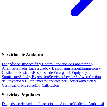
Servicios de Amianto
Diagnóstico, Inspección y Control
Servicios de Laboratorio y
Análisis
Retirada, Encapsulado y Descontaminación
Eliminación y
Gestión de Residuos
Respuesta de Emergencia
Equipos y
Suministros
Salud y Exposición
Servicios Legales
Software
Gestión
de Proyectos y Cumplimiento
Servicios por Sector
Formación y
Certificación
Metrología y Calibración
Servicios Populares
Diagnóstico de Amianto
Inspección de Amianto
Medición Ambiental