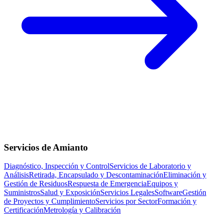
Servicios de Amianto
Diagnóstico, Inspección y Control
Servicios de Laboratorio y
Análisis
Retirada, Encapsulado y Descontaminación
Eliminación y
Gestión de Residuos
Respuesta de Emergencia
Equipos y
Suministros
Salud y Exposición
Servicios Legales
Software
Gestión
de Proyectos y Cumplimiento
Servicios por Sector
Formación y
Certificación
Metrología y Calibración