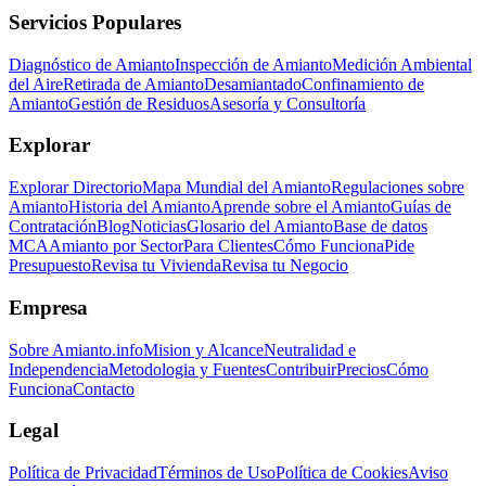
Servicios Populares
Diagnóstico de Amianto
Inspección de Amianto
Medición Ambiental
del Aire
Retirada de Amianto
Desamiantado
Confinamiento de
Amianto
Gestión de Residuos
Asesoría y Consultoría
Explorar
Explorar Directorio
Mapa Mundial del Amianto
Regulaciones sobre
Amianto
Historia del Amianto
Aprende sobre el Amianto
Guías de
Contratación
Blog
Noticias
Glosario del Amianto
Base de datos
MCA
Amianto por Sector
Para Clientes
Cómo Funciona
Pide
Presupuesto
Revisa tu Vivienda
Revisa tu Negocio
Empresa
Sobre Amianto.info
Mision y Alcance
Neutralidad e
Independencia
Metodologia y Fuentes
Contribuir
Precios
Cómo
Funciona
Contacto
Legal
Política de Privacidad
Términos de Uso
Política de Cookies
Aviso