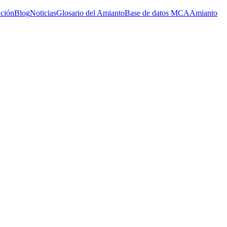
ación
Blog
Noticias
Glosario del Amianto
Base de datos MCA
Amianto