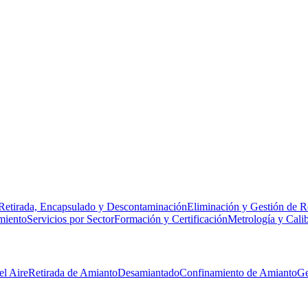
Retirada, Encapsulado y Descontaminación
Eliminación y Gestión de R
miento
Servicios por Sector
Formación y Certificación
Metrología y Cali
el Aire
Retirada de Amianto
Desamiantado
Confinamiento de Amianto
Ge