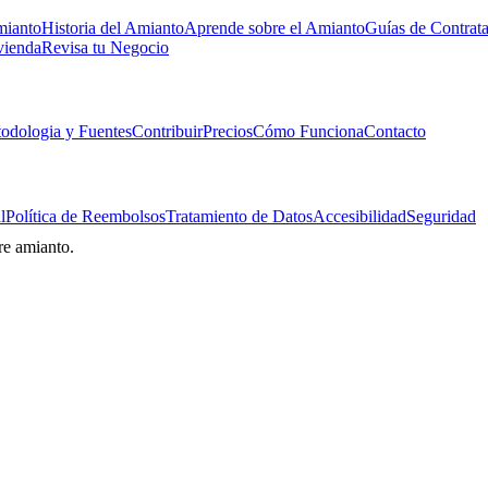
mianto
Historia del Amianto
Aprende sobre el Amianto
Guías de Contrat
vienda
Revisa tu Negocio
odologia y Fuentes
Contribuir
Precios
Cómo Funciona
Contacto
l
Política de Reembolsos
Tratamiento de Datos
Accesibilidad
Seguridad
re amianto.