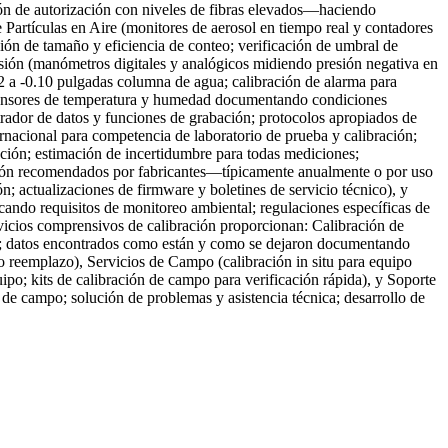
ón de autorización con niveles de fibras elevados—haciendo
e Partículas en Aire (monitores de aerosol en tiempo real y contadores
ción de tamaño y eficiencia de conteo; verificación de umbral de
esión (manómetros digitales y analógicos midiendo presión negativa en
02 a -0.10 pulgadas columna de agua; calibración de alarma para
(sensores de temperatura y humedad documentando condiciones
istrador de datos y funciones de grabación; protocolos apropiados de
rnacional para competencia de laboratorio de prueba y calibración;
ación; estimación de incertidumbre para todas mediciones;
ación recomendados por fabricantes—típicamente anualmente o por uso
n; actualizaciones de firmware y boletines de servicio técnico), y
ando requisitos de monitoreo ambiental; regulaciones específicas de
rvicios comprensivos de calibración proporcionan: Calibración de
eto; datos encontrados como están y como se dejaron documentando
o reemplazo), Servicios de Campo (calibración in situ para equipo
ipo; kits de calibración de campo para verificación rápida), y Soporte
 de campo; solución de problemas y asistencia técnica; desarrollo de