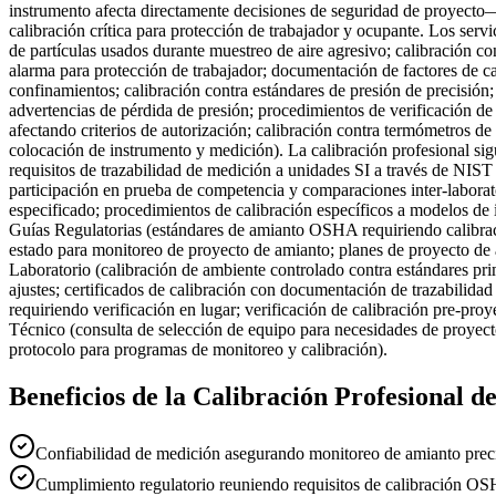
instrumento afecta directamente decisiones de seguridad de proyect
calibración crítica para protección de trabajador y ocupante. Los serv
de partículas usados durante muestreo de aire agresivo; calibración co
alarma para protección de trabajador; documentación de factores de c
confinamientos; calibración contra estándares de presión de precisión
advertencias de pérdida de presión; procedimientos de verificación
afectando criterios de autorización; calibración contra termómetros de
colocación de instrumento y medición). La calibración profesional sig
requisitos de trazabilidad de medición a unidades SI a través de NIS
participación en prueba de competencia y comparaciones inter-labora
especificado; procedimientos de calibración específicos a modelos de i
Guías Regulatorias (estándares de amianto OSHA requiriendo calibraci
estado para monitoreo de proyecto de amianto; planes de proyecto de 
Laboratorio (calibración de ambiente controlado contra estándares p
ajustes; certificados de calibración con documentación de trazabilida
requiriendo verificación en lugar; verificación de calibración pre-pro
Técnico (consulta de selección de equipo para necesidades de proyecto
protocolo para programas de monitoreo y calibración).
Beneficios de la Calibración Profesional 
Confiabilidad de medición asegurando monitoreo de amianto preci
Cumplimiento regulatorio reuniendo requisitos de calibración OS