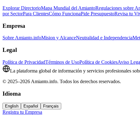
Explorar Directorio
Mapa Mundial del Amianto
Regulaciones sobre A
por Sector
Para Clientes
Cómo Funciona
Pide Presupuesto
Revisa tu Vi
Empresa
Sobre Amianto.info
Mision y Alcance
Neutralidad e Independencia
Met
Legal
Política de Privacidad
Términos de Uso
Política de Cookies
Aviso Lega
La plataforma global de información y servicios profesionales sob
© 2025–2026 Amianto.info. Todos los derechos reservados.
Idioma
English
Español
Français
Registra tu Empresa