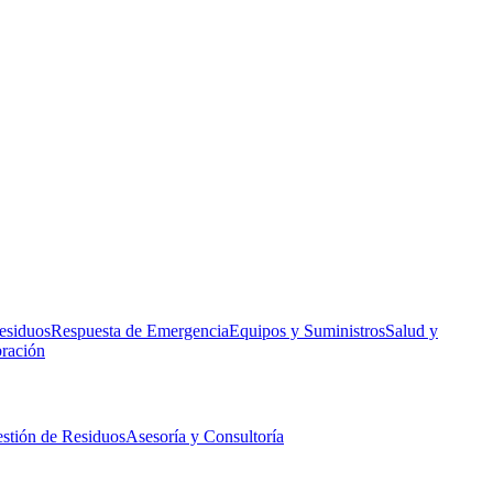
esiduos
Respuesta de Emergencia
Equipos y Suministros
Salud y
bración
stión de Residuos
Asesoría y Consultoría