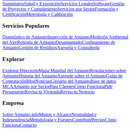
Suministros
Salud y Exposición
Servicios Legales
Software
Gestión
de Proyectos y Cumplimiento
Servicios por Sector
Formación y
Certificación
Metrología y Calibración
Servicios Populares
Diagnóstico de Amianto
Inspección de Amianto
Medición Ambiental
del Aire
Retirada de Amianto
Desamiantado
Confinamiento de
Amianto
Gestión de Residuos
Asesoría y Consultoría
Explorar
Explorar Directorio
Mapa Mundial del Amianto
Regulaciones sobre
Amianto
Historia del Amianto
Aprende sobre el Amianto
Guías de
Contratación
Blog
Noticias
Glosario del Amianto
Base de datos
MCA
Amianto por Sector
Para Clientes
Cómo Funciona
Pide
Presupuesto
Revisa tu Vivienda
Revisa tu Negocio
Empresa
Sobre Amianto.info
Mision y Alcance
Neutralidad e
Independencia
Metodologia y Fuentes
Contribuir
Precios
Cómo
Funciona
Contacto