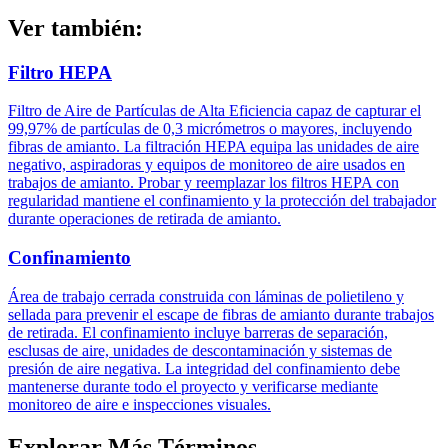
Ver también:
Filtro HEPA
Filtro de Aire de Partículas de Alta Eficiencia capaz de capturar el
99,97% de partículas de 0,3 micrómetros o mayores, incluyendo
fibras de amianto. La filtración HEPA equipa las unidades de aire
negativo, aspiradoras y equipos de monitoreo de aire usados en
trabajos de amianto. Probar y reemplazar los filtros HEPA con
regularidad mantiene el confinamiento y la protección del trabajador
durante operaciones de retirada de amianto.
Confinamiento
Área de trabajo cerrada construida con láminas de polietileno y
sellada para prevenir el escape de fibras de amianto durante trabajos
de retirada. El confinamiento incluye barreras de separación,
esclusas de aire, unidades de descontaminación y sistemas de
presión de aire negativa. La integridad del confinamiento debe
mantenerse durante todo el proyecto y verificarse mediante
monitoreo de aire e inspecciones visuales.
Explorar Más Términos