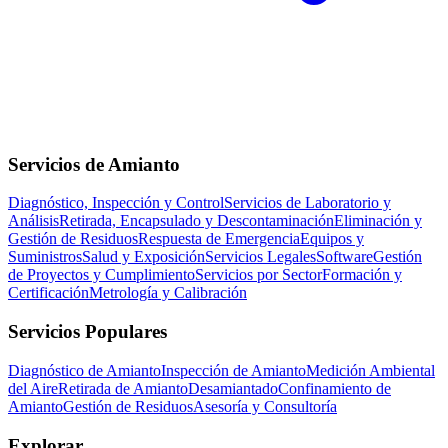
Servicios de Amianto
Diagnóstico, Inspección y Control
Servicios de Laboratorio y
Análisis
Retirada, Encapsulado y Descontaminación
Eliminación y
Gestión de Residuos
Respuesta de Emergencia
Equipos y
Suministros
Salud y Exposición
Servicios Legales
Software
Gestión
de Proyectos y Cumplimiento
Servicios por Sector
Formación y
Certificación
Metrología y Calibración
Servicios Populares
Diagnóstico de Amianto
Inspección de Amianto
Medición Ambiental
del Aire
Retirada de Amianto
Desamiantado
Confinamiento de
Amianto
Gestión de Residuos
Asesoría y Consultoría
Explorar