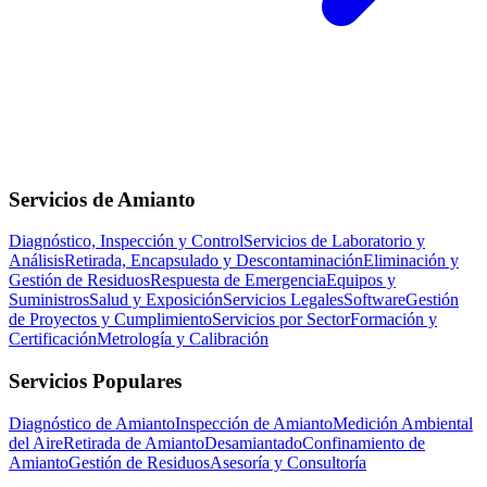
Servicios de Amianto
Diagnóstico, Inspección y Control
Servicios de Laboratorio y
Análisis
Retirada, Encapsulado y Descontaminación
Eliminación y
Gestión de Residuos
Respuesta de Emergencia
Equipos y
Suministros
Salud y Exposición
Servicios Legales
Software
Gestión
de Proyectos y Cumplimiento
Servicios por Sector
Formación y
Certificación
Metrología y Calibración
Servicios Populares
Diagnóstico de Amianto
Inspección de Amianto
Medición Ambiental
del Aire
Retirada de Amianto
Desamiantado
Confinamiento de
Amianto
Gestión de Residuos
Asesoría y Consultoría