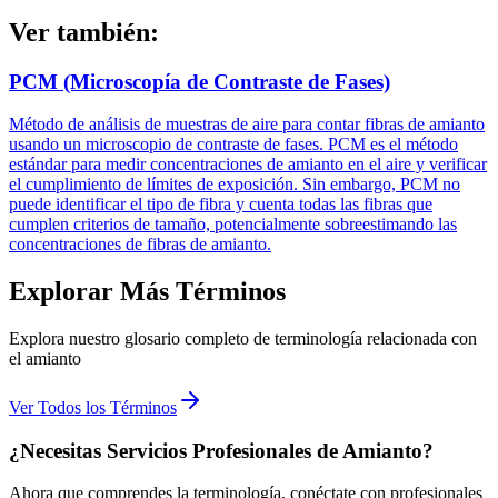
Ver también:
PCM (Microscopía de Contraste de Fases)
Método de análisis de muestras de aire para contar fibras de amianto
usando un microscopio de contraste de fases. PCM es el método
estándar para medir concentraciones de amianto en el aire y verificar
el cumplimiento de límites de exposición. Sin embargo, PCM no
puede identificar el tipo de fibra y cuenta todas las fibras que
cumplen criterios de tamaño, potencialmente sobreestimando las
concentraciones de fibras de amianto.
Explorar Más Términos
Explora nuestro glosario completo de terminología relacionada con
el amianto
Ver Todos los Términos
¿Necesitas Servicios Profesionales de Amianto?
Ahora que comprendes la terminología, conéctate con profesionales