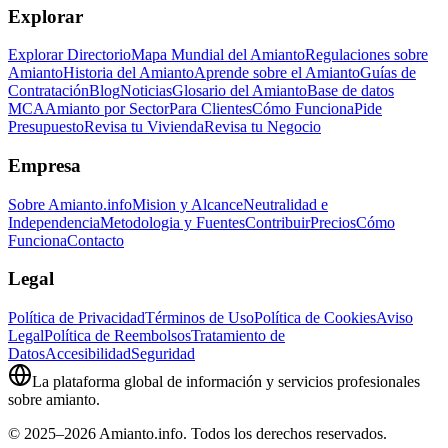
Explorar
Explorar Directorio
Mapa Mundial del Amianto
Regulaciones sobre
Amianto
Historia del Amianto
Aprende sobre el Amianto
Guías de
Contratación
Blog
Noticias
Glosario del Amianto
Base de datos
MCA
Amianto por Sector
Para Clientes
Cómo Funciona
Pide
Presupuesto
Revisa tu Vivienda
Revisa tu Negocio
Empresa
Sobre Amianto.info
Mision y Alcance
Neutralidad e
Independencia
Metodologia y Fuentes
Contribuir
Precios
Cómo
Funciona
Contacto
Legal
Política de Privacidad
Términos de Uso
Política de Cookies
Aviso
Legal
Política de Reembolsos
Tratamiento de
Datos
Accesibilidad
Seguridad
La plataforma global de información y servicios profesionales
sobre amianto.
© 2025–2026 Amianto.info. Todos los derechos reservados.